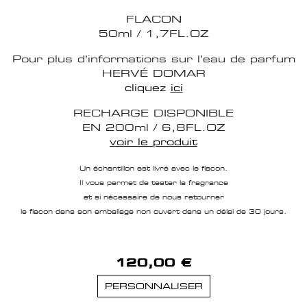
FLACON
50ml / 1,7FL.OZ
Pour plus d'informations sur l'eau de parfum
HERVÉ DOMAR
cliquez
ici
RECHARGE DISPONIBLE
EN 200ml / 6,8FL.OZ
voir le produit
Un échantillon est livré avec le flacon.
Il vous permet de tester la fragrance
et si nécessaire de nous retourner
le flacon dans son emballage non ouvert dans un délai de 30 jours.
120,00 €
PERSONNALISER