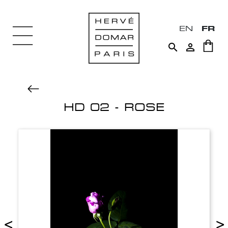
EN
FR


HD 02 - ROSE
<
>