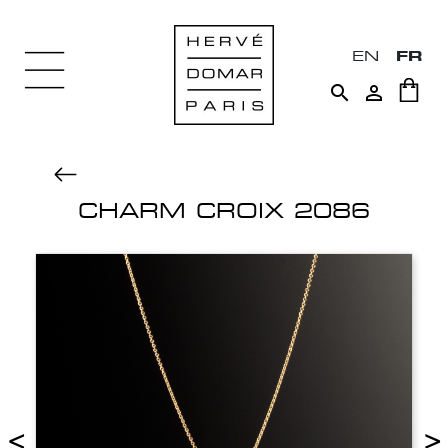
EN
FR


CHARM CROIX 2086
<
>