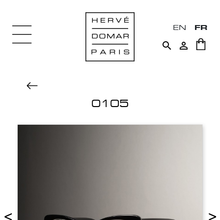
EN
FR


0105
<
>