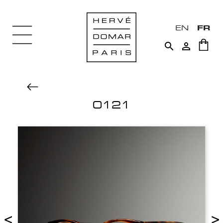
EN
FR


0121
<
>