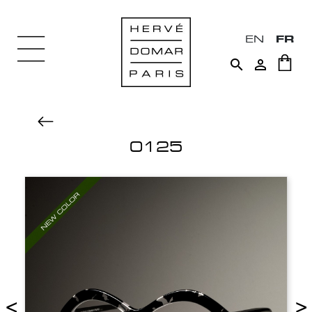
EN
FR


0125
<
>