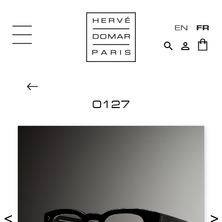
EN
FR


0127
<
>