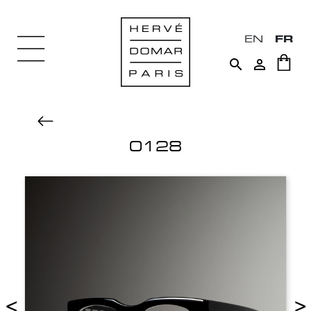
EN
FR


0128
<
>