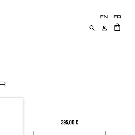
EN
FR


395,00 €