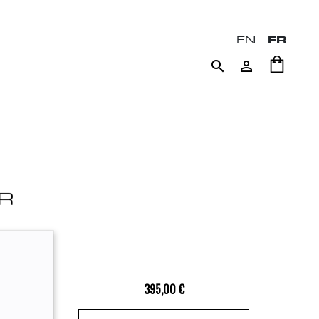
EN
FR


395,00 €