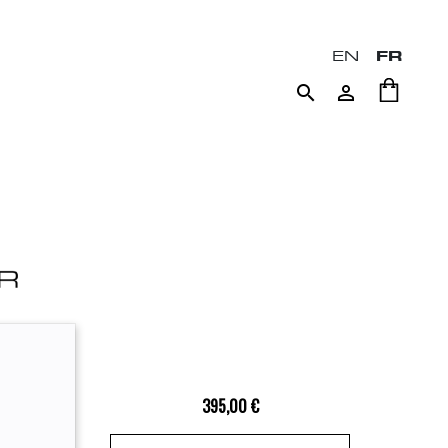
EN
FR


395,00 €