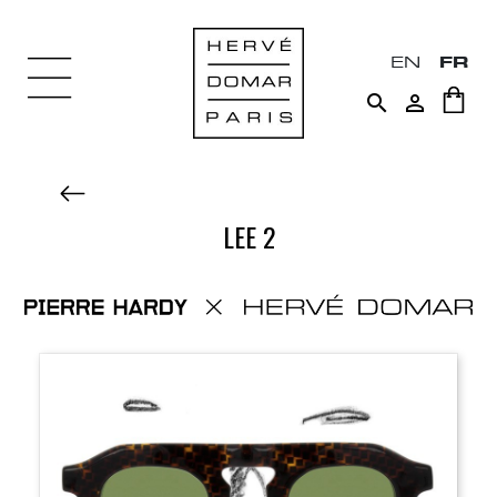
EN
FR


LEE 2