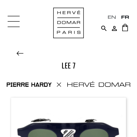
EN
FR


LEE 7