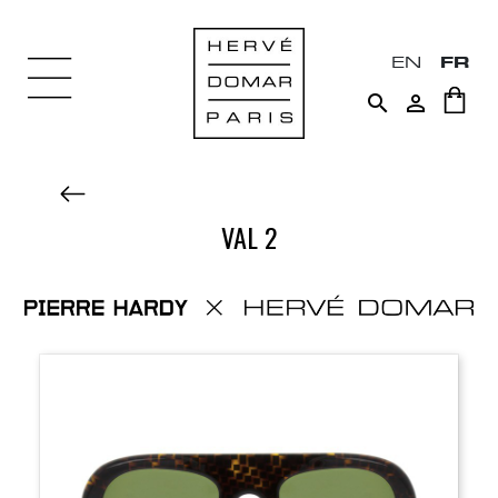
EN
FR


VAL 2