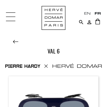
EN
FR


VAL 6