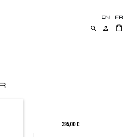
EN
FR


395,00 €