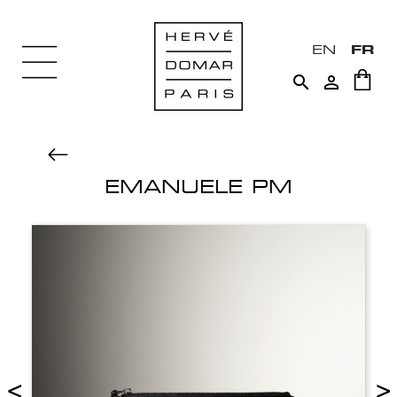
EN
FR


EMANUELE PM
<
>