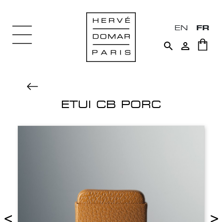
EN
FR


ETUI CB PORC
<
>