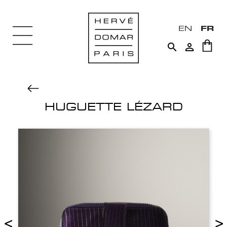
EN
FR


HUGUETTE LÉZARD
<
>