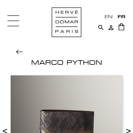
EN
FR


MARCO PYTHON
<
>