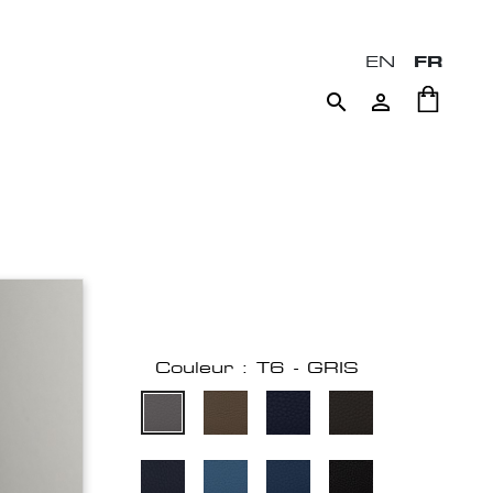
EN
FR


Couleur : T6 - GRIS