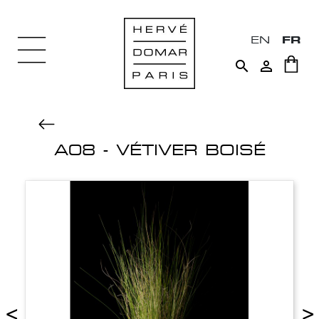
EN
FR


A08 - VÉTIVER BOISÉ
<
>