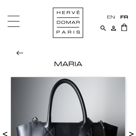
EN
FR


MARIA
<
>