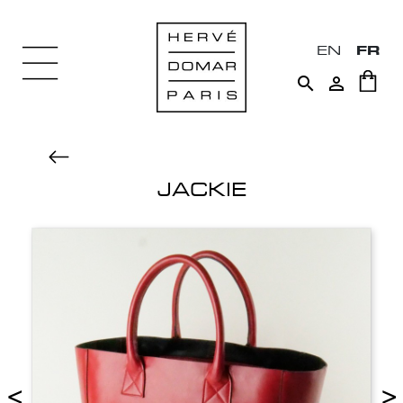
EN
FR


JACKIE
<
>