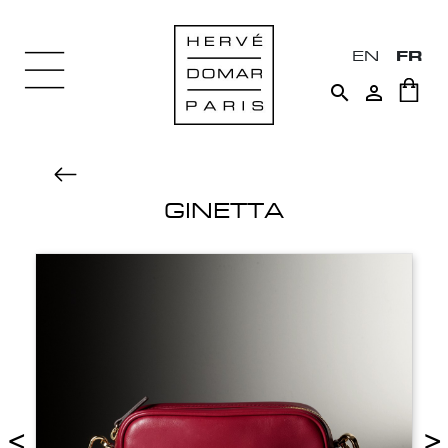
EN
FR


GINETTA
<
>