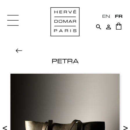
EN
FR


PETRA
<
>