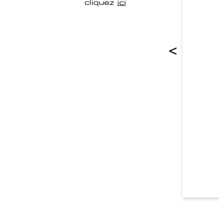
cliquez
ici
<