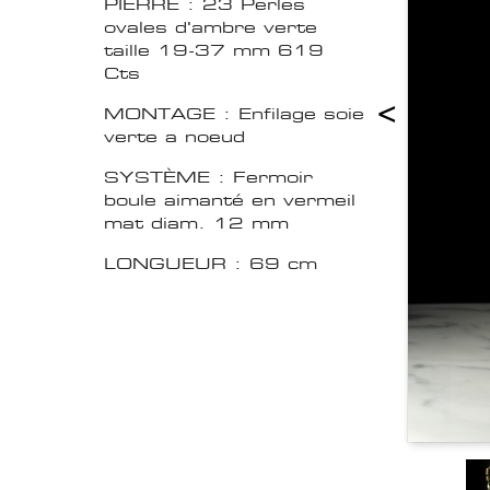
PIERRE : 23 Perles
ovales d'ambre verte
taille 19-37 mm 619
Cts
<
MONTAGE : Enfilage soie
verte a noeud
SYSTÈME : Fermoir
boule aimanté en vermeil
mat diam. 12 mm
LONGUEUR : 69 cm