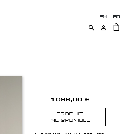
EN
FR


1 088,00 €
PRODUIT
INDISPONIBLE
L'AMBRE VERT
est une