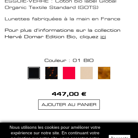
ESSUIE-VERRE : Coton bio label Global
Organic Textile Standard (GOTS)
Lunettes fabriquées à la main en France
Pour plus d’informations sur la collection
Hervé Domar Edition Bio, cliquez
ici
Couleur : 01 BIO
447,00 €
AJOUTER AU PANIER
HERVE DOMAR PARIS © 2026
Nous utilisons les cookies pour améliorer votre
MENTIONS LEGALES
-
CGU
expérience sur notre site. En continuant votre