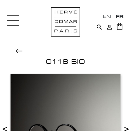
EN
FR


0118 BIO
<
>