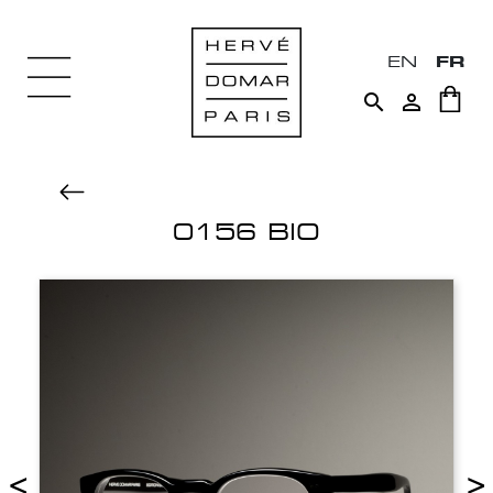
EN
FR


0156 BIO
<
>