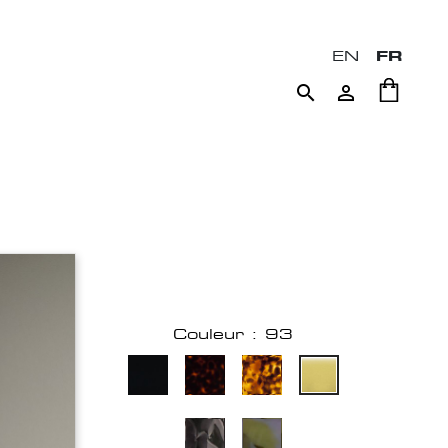
EN
FR


Couleur : 93