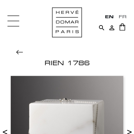
EN
FR


RIEN 1786
<
>