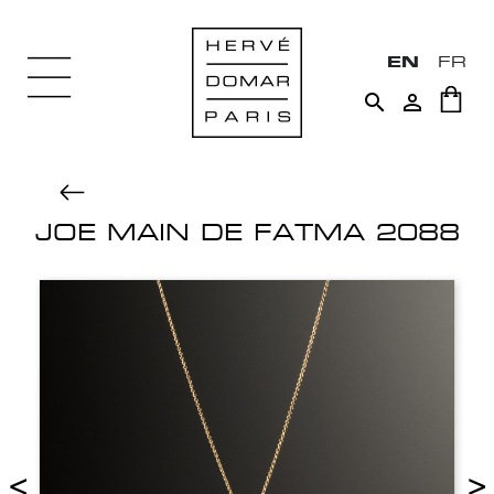
EN
FR


JOE MAIN DE FATMA 2088
<
>