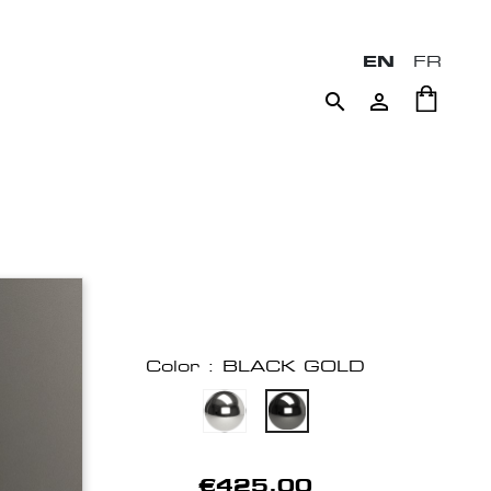
EN
FR


Color : BLACK GOLD
€425.00