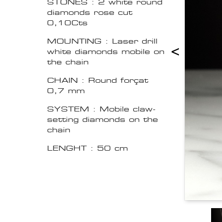
STONES : 2 white round
diamonds rose cut
0,10Cts
MOUNTING : Laser drill
<
white diamonds mobile on
the chain
CHAIN : Round forçat
0,7 mm
SYSTEM : Mobile claw-
setting diamonds on the
chain
LENGHT : 50 cm