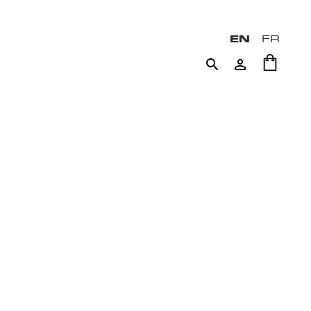
EN
FR

